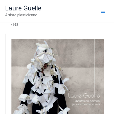
Aller
Laure Guelle
au
Artiste plasticienne
contenu
Instagram
Facebook